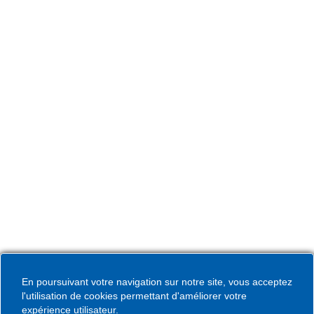
L’Hôtel de Ville de Coudekerque-Branche vous accueille
du lundi au vendredi de 08h30 à 12h00 et de 13h30 à
17h30 et le samedi de 09h00 à 12h00. * Sauf périodes
de vacances scolaires.
Hôtel de Ville
Place de la République CS30119
Coudekerque-Branche Cedex 59411
Tél : 03 28 29 25 25
Télécopie : 03 28 60 85 09
En poursuivant votre navigation sur notre site, vous acceptez
l'utilisation de cookies permettant d'améliorer votre
expérience utilisateur.