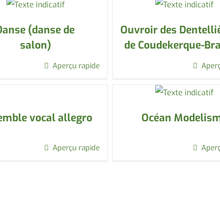
Danse (danse de
Ouvroir des Dentelli
salon)
de Coudekerque-Br
Aperçu rapide
Aperç
mble vocal allegro
Océan Modelis
Aperçu rapide
Aperç