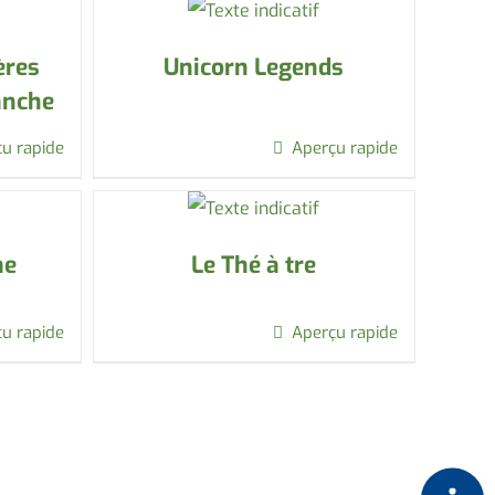
ères
Unicorn Legends
anche
u rapide
Aperçu rapide
me
Le Thé à tre
u rapide
Aperçu rapide