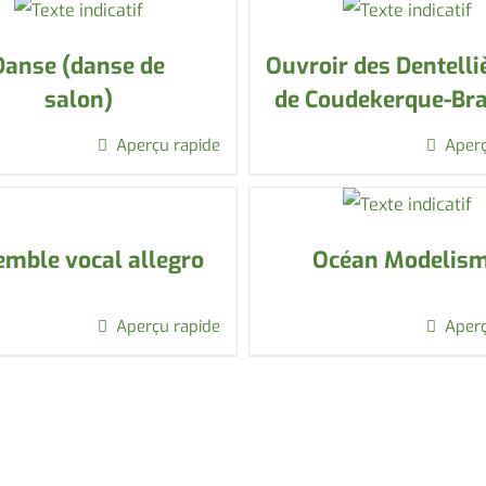
Danse (danse de
Ouvroir des Dentelli
salon)
de Coudekerque-Br
Aperçu rapide
Aperç
mble vocal allegro
Océan Modelis
Aperçu rapide
Aperç