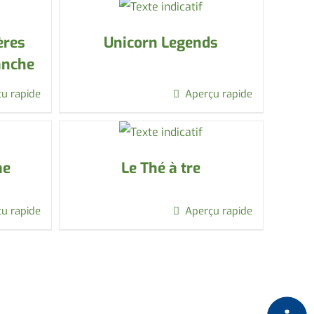
ères
Unicorn Legends
anche
u rapide
Aperçu rapide
me
Le Thé à tre
u rapide
Aperçu rapide