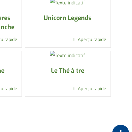
ères
Unicorn Legends
anche
u rapide
Aperçu rapide
me
Le Thé à tre
u rapide
Aperçu rapide