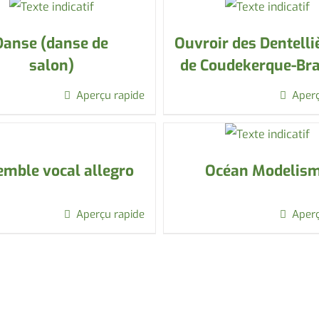
Danse (danse de
Ouvroir des Dentelli
salon)
de Coudekerque-Br
Aperçu rapide
Aperç
mble vocal allegro
Océan Modelis
Aperçu rapide
Aperç