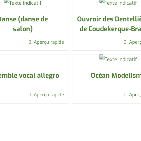
Danse (danse de
Ouvroir des Dentelli
salon)
de Coudekerque-Br
Aperçu rapide
Aperç
mble vocal allegro
Océan Modelis
Aperçu rapide
Aperç