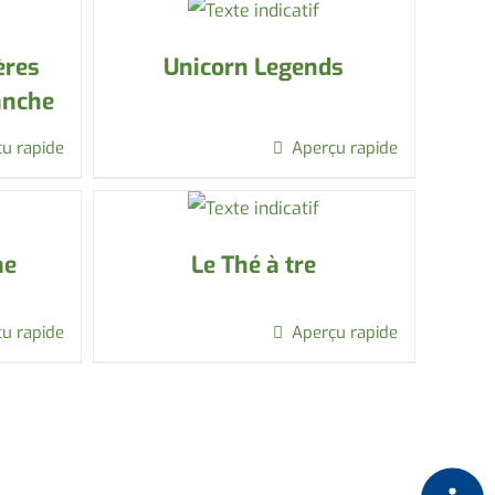
ères
Unicorn Legends
anche
u rapide
Aperçu rapide
me
Le Thé à tre
u rapide
Aperçu rapide