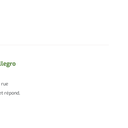
llegro
e rue
et répond,