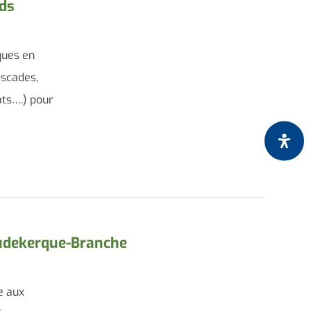
ds
ques en
ascades,
ats….) pour
oudekerque-Branche
e aux