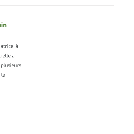
nin
atrice, à
u’elle a
 plusieurs
 la