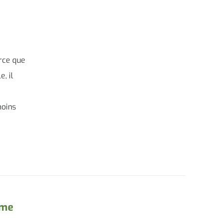
arce que
, il
moins
sme