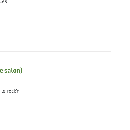
 Les
e salon)
 le rock’n