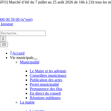
Skip
NFO] Marché d’été du 7 juillet au 25 août 2026 de 16h à 21h tous les ma
to
content
800 00 59 00 (n°vert)
 kiosque
Chercher
:
Toggle
Navigation
Accueil
Vie municipale
Municipalité
Le Maire et les adjoints
Conseillers municipaux
Publication des actes
Projet municipalité
Permanence des élus
En direct du conseil
Réunions publiques
La mairie