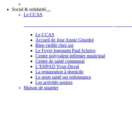
Social & solidarité
Le CCAS
Le Centre Communal d’Action Sociale situé 44 place de la
Le CCAS
Accueil de Jour Annie Girardot
Bien vieillir chez soi
Le Foyer logement Paul Schrive
Centre polyvalent infirmier municipal
Centre de santé communal
L’EHPAD Yvon Duval
La restauration à domicile
Le sport santé sur ordonnance
Les activités seniors
Maison de quartier
Belle et accueillante, la maison de quartier saura vous sédu
les activités comme des ateliers informatiques, les ateliers 
de Paul, Scrapbooking, langue des signes qu’elle vous pr
et la bonne humeur de son équipe et de ses adhérents.