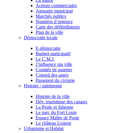
La mairie
Actions commerciales
Annuaire municipal
Marchés publics
Numéros d’urgence
Carte des défibrillateurs
Plan de la ville
Démocratie locale
E-démocratie
Budget participatif
Le C.M.J.
J’influence ma ville
Comités de quartier
Conseil des sages
Passeport du civisme
Histoire / patrimoine
Histoire de la ville
Dév. touristique des canaux
La Peule et Julienne
Le parc du Fort Louis
Espace Maître de Poste
Le château Lesieur
Urbanisme et Habitat