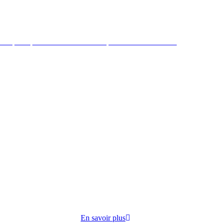
 République mène des actions de préventions et sociales
ire par
cuisine
opose
En savoir plus