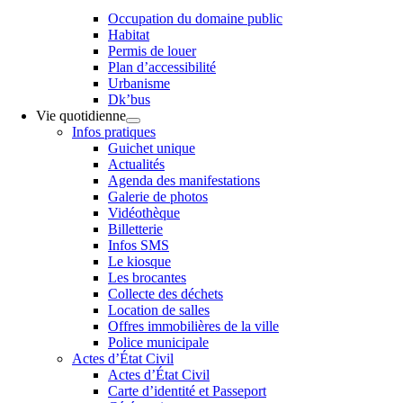
Occupation du domaine public
Habitat
Permis de louer
Plan d’accessibilité
Urbanisme
Dk’bus
Vie quotidienne
Infos pratiques
Guichet unique
Actualités
Agenda des manifestations
Galerie de photos
Vidéothèque
Billetterie
Infos SMS
Le kiosque
Les brocantes
Collecte des déchets
Location de salles
Offres immobilières de la ville
Police municipale
Actes d’État Civil
Actes d’État Civil
Carte d’identité et Passeport