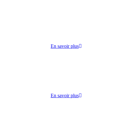
cueille
 lundi
ie,
En savoir plus
dico-
s
lisation
En savoir plus