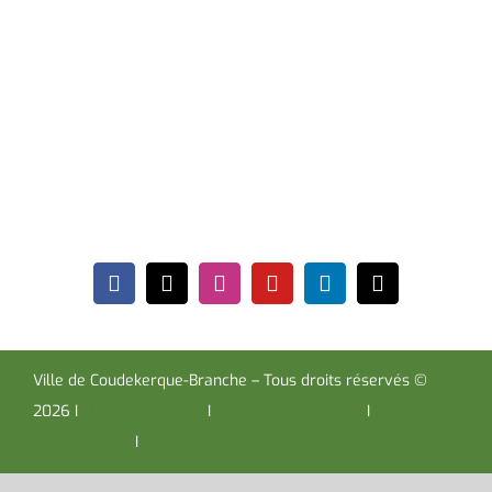
Hôtel de Ville
Place de la République CS30119
Coudekerque-Branche Cedex 59411
Tél : 03 28 29 25 25
Télécopie : 03 28 60 85 09
Ville de Coudekerque-Branche – Tous droits réservés ©
2026 I
Mentions légales
I
Protection vie privée
I
Déclaration
d’accessibilité
I
Contacter administrateur