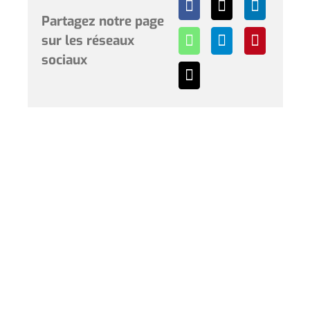
Partagez notre page
sur les réseaux
sociaux
Horaires et renseignements :
L’Hôtel de Ville de Coudekerque-Branche vous accueille
du lundi au vendredi de 08h30 à 12h00 et de 13h30 à
17h30 et le samedi de 09h00 à 12h00. * Sauf périodes
de vacances scolaires.