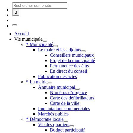
Skip
Chercher
to
:
content
Toggle
Navigation
Accueil
Vie municipale
* Municipalité
Le maire et les adjoints
Conseillers municipaux
Projet de la municipalité
Permanence des élus
En direct du conseil
Publication des actes
* La mairie
Annuaire municipal
Numéros d’urgence
Carte des défibrillateurs
Carte de la ville
Implantations commerciales
Marchés publics
* Démocratie locale
Vie des quartiers
Budget participatif