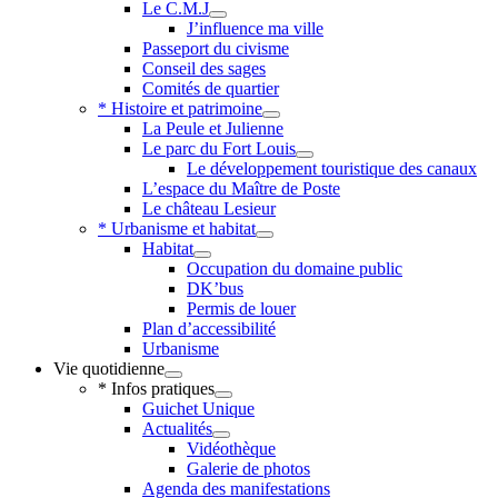
Le C.M.J
J’influence ma ville
Passeport du civisme
Conseil des sages
Comités de quartier
* Histoire et patrimoine
La Peule et Julienne
Le parc du Fort Louis
Le développement touristique des canaux
L’espace du Maître de Poste
Le château Lesieur
* Urbanisme et habitat
Habitat
Occupation du domaine public
DK’bus
Permis de louer
Plan d’accessibilité
Urbanisme
Vie quotidienne
* Infos pratiques
Guichet Unique
Actualités
Vidéothèque
Galerie de photos
Agenda des manifestations