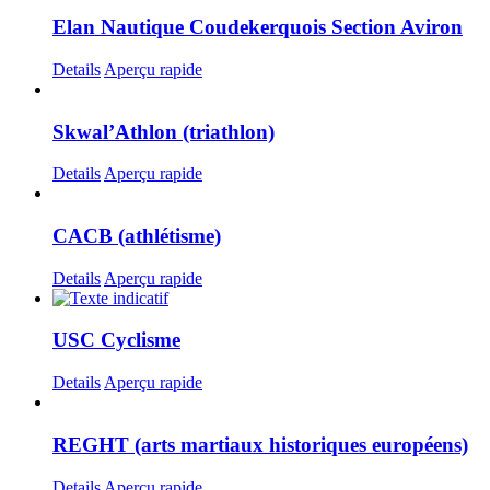
Elan Nautique Coudekerquois Section Aviron
Details
Aperçu rapide
Skwal’Athlon (triathlon)
Details
Aperçu rapide
CACB (athlétisme)
Details
Aperçu rapide
USC Cyclisme
Details
Aperçu rapide
REGHT (arts martiaux historiques européens)
Details
Aperçu rapide