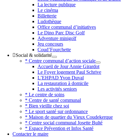
La lecture publique
Le cinéma
Billetterie
Ludothèque
Office communal d’initiatives
Le Dino Parc Disc Golf
Adventure minigolf
Jeu concours
Coud’Fourchette
Social & solidarité
* Centre communal d’action sociale
Accueil de Jour Annie Girardot
Le Foyer logement Paul Schrive
L’EHPAD Yvon Duval
La restauration à domicile
Les activités seniors
* Le centre de soins
* Centre de santé communal
* Bien vieillir chez soi
* Le sport santé sur ordonnance
* Maison de quartier du Vieux Coudekerque
* Centre social communal Josette Bulté
* Espace Prévention et Infos Santé
Contacter le maire