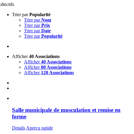
ollectifs
Trier par
Popularité
Trier par
Nom
Trier par
Prix
Trier par
Date
Trier par
Popularité
Afficher
40 Associations
Afficher
40 Associations
Afficher
80 Associations
Afficher
120 Associations
Salle municipale de musculation et remise en
forme
Details
Aperçu rapide