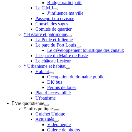
Budget participatif
Le C.M.J
J’influence ma ville
Passeport du civisme
Conseil des sages
Comités de quartier
* Histoire et patrimoine
La Peule et Julienne
Le parc du Fort Louis
Le développement touristique des canaux
L’espace du Maître de Poste
Le château Lesieur
* Urbanisme et habitat
Habitat
Occupation du domaine public
DK’bus
Permis de louer
Plan d’accessibilité
Urbanisme
Vie quotidienne
* Infos pratiques
Guichet Unique
Actualités
Vidéothèque
Galerie de photos