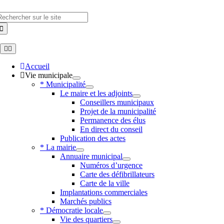
Skip
to
hercher
content
Toggle
Navigation
Accueil
Vie municipale
* Municipalité
Le maire et les adjoints
Conseillers municipaux
Projet de la municipalité
Permanence des élus
En direct du conseil
Publication des actes
* La mairie
Annuaire municipal
Numéros d’urgence
Carte des défibrillateurs
Carte de la ville
Implantations commerciales
Marchés publics
* Démocratie locale
Vie des quartiers