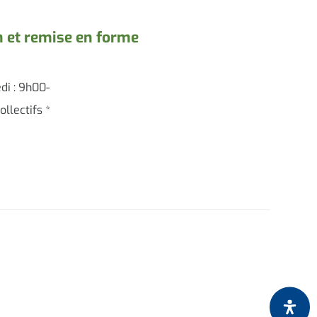
n et remise en forme
di : 9h00-
llectifs *