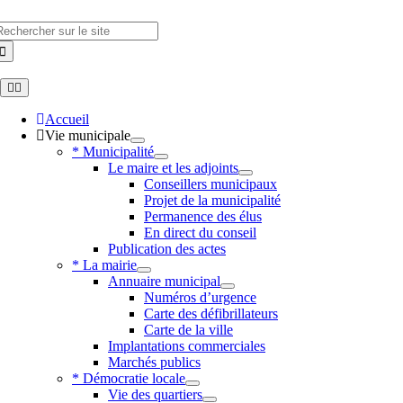
Skip
to
hercher
content
Toggle
Navigation
Accueil
Vie municipale
* Municipalité
Le maire et les adjoints
Conseillers municipaux
Projet de la municipalité
Permanence des élus
En direct du conseil
Publication des actes
* La mairie
Annuaire municipal
Numéros d’urgence
Carte des défibrillateurs
Carte de la ville
Implantations commerciales
Marchés publics
* Démocratie locale
Vie des quartiers