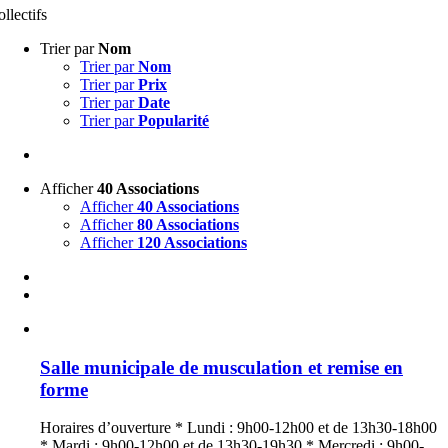
ollectifs
Trier par
Nom
Trier par
Nom
Trier par
Prix
Trier par
Date
Trier par
Popularité
Afficher
40 Associations
Afficher
40 Associations
Afficher
80 Associations
Afficher
120 Associations
Salle municipale de musculation et remise en
forme
Horaires d’ouverture * Lundi : 9h00-12h00 et de 13h30-18h00
* Mardi : 9h00-12h00 et de 13h30-19h30 * Mercredi : 9h00-