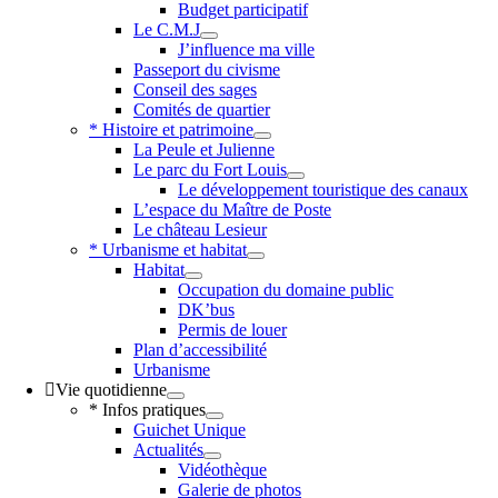
Budget participatif
Le C.M.J
J’influence ma ville
Passeport du civisme
Conseil des sages
Comités de quartier
* Histoire et patrimoine
La Peule et Julienne
Le parc du Fort Louis
Le développement touristique des canaux
L’espace du Maître de Poste
Le château Lesieur
* Urbanisme et habitat
Habitat
Occupation du domaine public
DK’bus
Permis de louer
Plan d’accessibilité
Urbanisme
Vie quotidienne
* Infos pratiques
Guichet Unique
Actualités
Vidéothèque
Galerie de photos