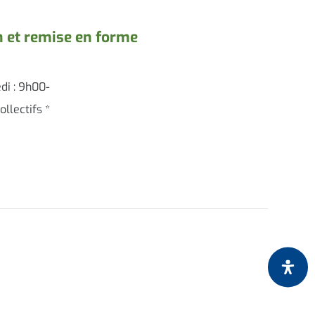
n et remise en forme
di : 9h00-
llectifs *