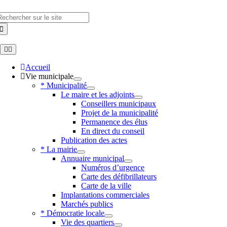
Skip
to
hercher
content
Toggle
Navigation
Accueil
Vie municipale
* Municipalité
Le maire et les adjoints
Conseillers municipaux
Projet de la municipalité
Permanence des élus
En direct du conseil
Publication des actes
* La mairie
Annuaire municipal
Numéros d’urgence
Carte des défibrillateurs
Carte de la ville
Implantations commerciales
Marchés publics
* Démocratie locale
Vie des quartiers