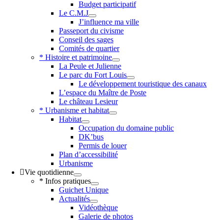
Budget participatif
Le C.M.J
J’influence ma ville
Passeport du civisme
Conseil des sages
Comités de quartier
* Histoire et patrimoine
La Peule et Julienne
Le parc du Fort Louis
Le développement touristique des canaux
L’espace du Maître de Poste
Le château Lesieur
* Urbanisme et habitat
Habitat
Occupation du domaine public
DK’bus
Permis de louer
Plan d’accessibilité
Urbanisme
Vie quotidienne
* Infos pratiques
Guichet Unique
Actualités
Vidéothèque
Galerie de photos