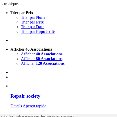
lectroniques
Trier par
Prix
Trier par
Nom
Trier par
Prix
Trier par
Date
Trier par
Popularité
Afficher
40 Associations
Afficher
40 Associations
Afficher
80 Associations
Afficher
120 Associations
Repair society
Details
Aperçu rapide
artagez notre page sur les réseaux sociaux