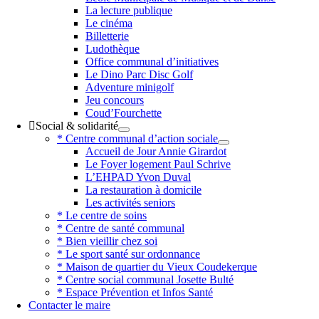
La lecture publique
Le cinéma
Billetterie
Ludothèque
Office communal d’initiatives
Le Dino Parc Disc Golf
Adventure minigolf
Jeu concours
Coud’Fourchette
Social & solidarité
* Centre communal d’action sociale
Accueil de Jour Annie Girardot
Le Foyer logement Paul Schrive
L’EHPAD Yvon Duval
La restauration à domicile
Les activités seniors
* Le centre de soins
* Centre de santé communal
* Bien vieillir chez soi
* Le sport santé sur ordonnance
* Maison de quartier du Vieux Coudekerque
* Centre social communal Josette Bulté
* Espace Prévention et Infos Santé
Contacter le maire