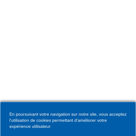
L’Hôtel de Ville de Coudekerque-Branche vous accueille
du lundi au vendredi de 08h30 à 12h00 et de 13h30 à
17h30 et le samedi de 09h00 à 12h00. * Sauf périodes
de vacances scolaires.
Hôtel de Ville
Place de la République CS30119
Coudekerque-Branche Cedex 59411
Tél : 03 28 29 25 25
Télécopie : 03 28 60 85 09
En poursuivant votre navigation sur notre site, vous acceptez
l'utilisation de cookies permettant d'améliorer votre
expérience utilisateur.