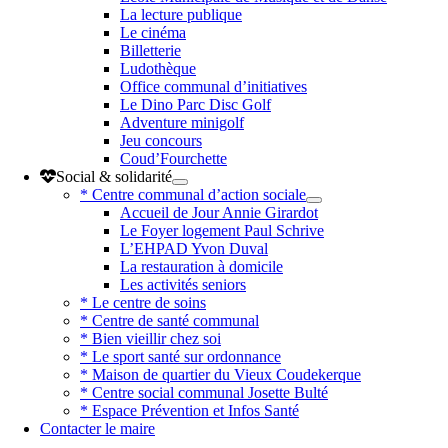
La lecture publique
Le cinéma
Billetterie
Ludothèque
Office communal d’initiatives
Le Dino Parc Disc Golf
Adventure minigolf
Jeu concours
Coud’Fourchette
Social & solidarité
* Centre communal d’action sociale
Accueil de Jour Annie Girardot
Le Foyer logement Paul Schrive
L’EHPAD Yvon Duval
La restauration à domicile
Les activités seniors
* Le centre de soins
* Centre de santé communal
* Bien vieillir chez soi
* Le sport santé sur ordonnance
* Maison de quartier du Vieux Coudekerque
* Centre social communal Josette Bulté
* Espace Prévention et Infos Santé
Contacter le maire