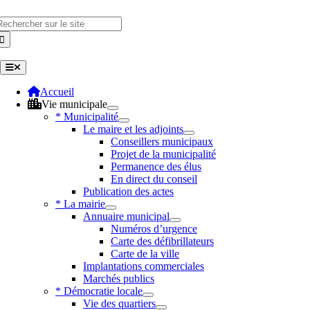
Skip
to
hercher
content
Toggle
Navigation
Accueil
Vie municipale
* Municipalité
Le maire et les adjoints
Conseillers municipaux
Projet de la municipalité
Permanence des élus
En direct du conseil
Publication des actes
* La mairie
Annuaire municipal
Numéros d’urgence
Carte des défibrillateurs
Carte de la ville
Implantations commerciales
Marchés publics
* Démocratie locale
Vie des quartiers