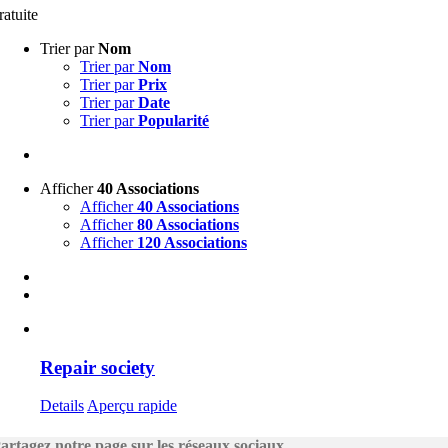
ratuite
Trier par
Nom
Trier par
Nom
Trier par
Prix
Trier par
Date
Trier par
Popularité
Afficher
40 Associations
Afficher
40 Associations
Afficher
80 Associations
Afficher
120 Associations
Repair society
Details
Aperçu rapide
artagez notre page sur les réseaux sociaux