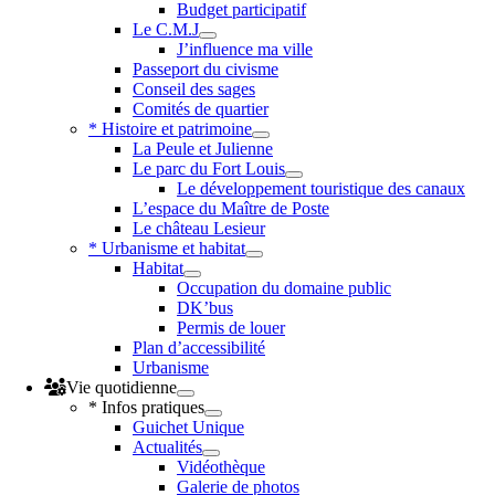
Budget participatif
Le C.M.J
J’influence ma ville
Passeport du civisme
Conseil des sages
Comités de quartier
* Histoire et patrimoine
La Peule et Julienne
Le parc du Fort Louis
Le développement touristique des canaux
L’espace du Maître de Poste
Le château Lesieur
* Urbanisme et habitat
Habitat
Occupation du domaine public
DK’bus
Permis de louer
Plan d’accessibilité
Urbanisme
Vie quotidienne
* Infos pratiques
Guichet Unique
Actualités
Vidéothèque
Galerie de photos