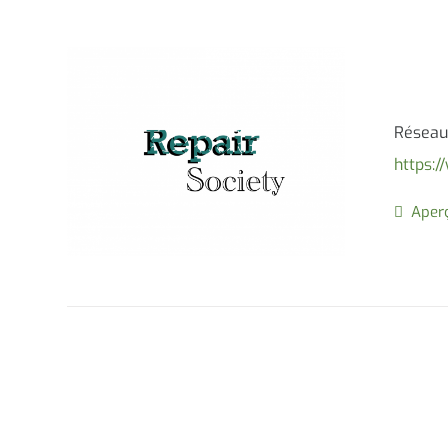
Réseaux
https:
Aperç