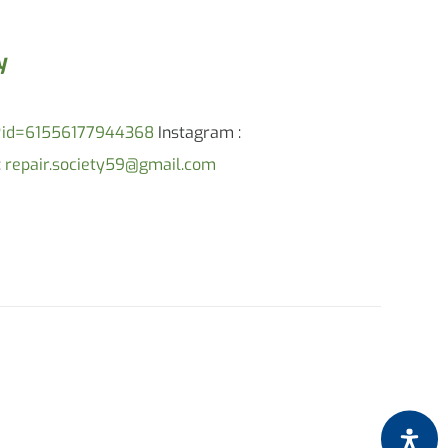
y
p?id=61556177944368
Instagram :
:
repair.society59@gmail.com