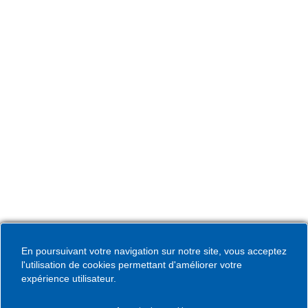
du lundi au vendredi de 08h30 à 12h00 et de 13h30 à
17h30 et le samedi de 09h00 à 12h00. * Sauf périodes
de vacances scolaires.
Hôtel de Ville
Place de la République CS30119
Coudekerque-Branche Cedex 59411
Tél : 03 28 29 25 25
Télécopie : 03 28 60 85 09
En poursuivant votre navigation sur notre site, vous acceptez
l'utilisation de cookies permettant d'améliorer votre
expérience utilisateur.