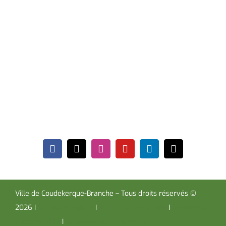
de vacances scolaires.
Hôtel de Ville
Place de la République CS30119
Coudekerque-Branche Cedex 59411
Tél : 03 28 29 25 25
Télécopie : 03 28 60 85 09
Ville de Coudekerque-Branche – Tous droits réservés ©
2026 I
Mentions légales
I
Protection vie privée
I
Déclaration
d’accessibilité
I
Contacter administrateur