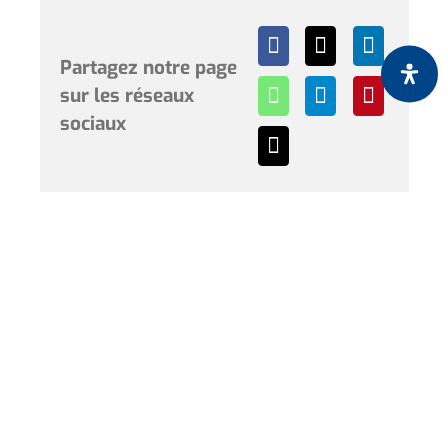
Partagez notre page
sur les réseaux
sociaux
Horaires et renseignements :
L’Hôtel de Ville de Coudekerque-Branche vous accueille
du lundi au vendredi de 08h30 à 12h00 et de 13h30 à
17h30 et le samedi de 09h00 à 12h00. * Sauf périodes