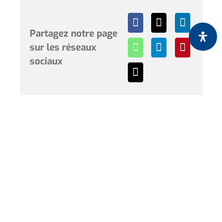
Partagez notre page
sur les réseaux
sociaux
Horaires et renseignements :
L’Hôtel de Ville de Coudekerque-Branche vous accueille
du lundi au vendredi de 08h30 à 12h00 et de 13h30 à
17h30 et le samedi de 09h00 à 12h00. * Sauf périodes