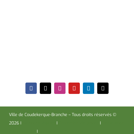
de vacances scolaires.
Hôtel de Ville
Place de la République CS30119
Coudekerque-Branche Cedex 59411
Tél : 03 28 29 25 25
Télécopie : 03 28 60 85 09
Ville de Coudekerque-Branche – Tous droits réservés ©
2026 I
Mentions légales
I
Protection vie privée
I
Déclaration
d’accessibilité
I
Contacter administrateur