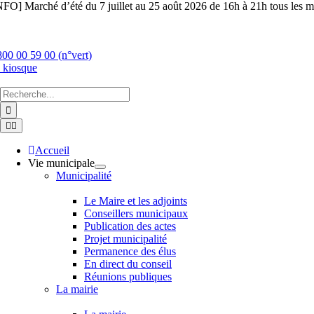
Skip
NFO] Marché d’été du 7 juillet au 25 août 2026 de 16h à 21h tous les ma
to
content
800 00 59 00 (n°vert)
 kiosque
Chercher
:
Toggle
Navigation
Accueil
Vie municipale
Municipalité
Le Maire et les adjoints
Conseillers municipaux
Publication des actes
Projet municipalité
Permanence des élus
En direct du conseil
Réunions publiques
La mairie