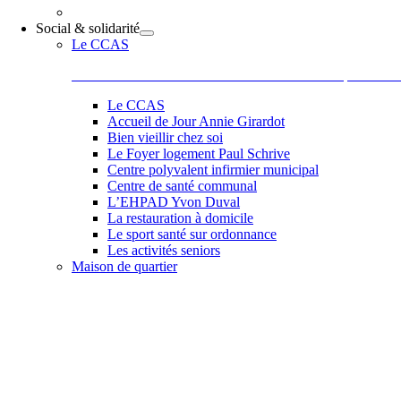
Social & solidarité
Le CCAS
Le Centre Communal d’Action Sociale situé 44 place de la
Le CCAS
Accueil de Jour Annie Girardot
Bien vieillir chez soi
Le Foyer logement Paul Schrive
Centre polyvalent infirmier municipal
Centre de santé communal
L’EHPAD Yvon Duval
La restauration à domicile
Le sport santé sur ordonnance
Les activités seniors
Maison de quartier
Belle et accueillante, la maison de quartier saura vous sédu
les activités comme des ateliers informatiques, les ateliers 
de Paul, Scrapbooking, langue des signes qu’elle vous pr
et la bonne humeur de son équipe et de ses adhérents.