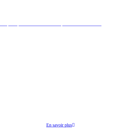
 République mène des actions de préventions et sociales
ire par
cuisine
opose
En savoir plus