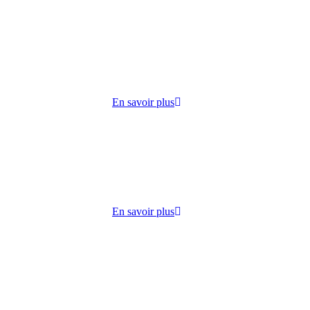
cueille
 lundi
ie,
En savoir plus
dico-
s
lisation
En savoir plus