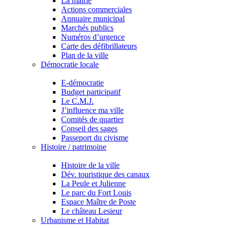
La mairie
Actions commerciales
Annuaire municipal
Marchés publics
Numéros d’urgence
Carte des défibrillateurs
Plan de la ville
Démocratie locale
E-démocratie
Budget participatif
Le C.M.J.
J’influence ma ville
Comités de quartier
Conseil des sages
Passeport du civisme
Histoire / patrimoine
Histoire de la ville
Dév. touristique des canaux
La Peule et Julienne
Le parc du Fort Louis
Espace Maître de Poste
Le château Lesieur
Urbanisme et Habitat