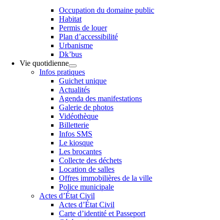
Occupation du domaine public
Habitat
Permis de louer
Plan d’accessibilité
Urbanisme
Dk’bus
Vie quotidienne
Infos pratiques
Guichet unique
Actualités
Agenda des manifestations
Galerie de photos
Vidéothèque
Billetterie
Infos SMS
Le kiosque
Les brocantes
Collecte des déchets
Location de salles
Offres immobilières de la ville
Police municipale
Actes d’État Civil
Actes d’État Civil
Carte d’identité et Passeport