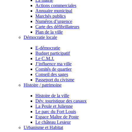
La mairie
Actions commerciales
Annuaire municipal
Marchés publics
Numéros d’urgence
Carte des défibrillateurs
Plan de la ville
Démocratie locale
E-démocratie
Budget participatif
Le C.M.J.
J’influence ma ville
Comités de quartier
Conseil des sages
Passeport du civisme
Histoire / patrimoine
Histoire de la ville
Dév. touristique des canaux
La Peule et Julienne
Le parc du Fort Louis
Espace Maître de Poste
Le château Lesieur
Urbanisme et Habitat