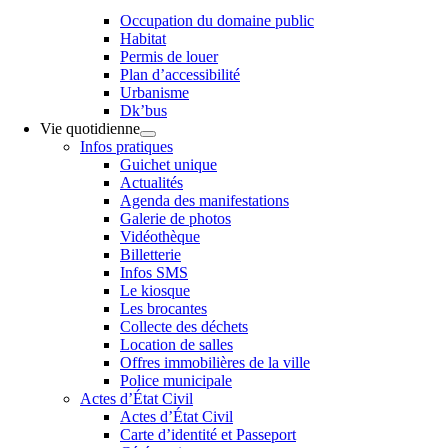
Occupation du domaine public
Habitat
Permis de louer
Plan d’accessibilité
Urbanisme
Dk’bus
Vie quotidienne
Infos pratiques
Guichet unique
Actualités
Agenda des manifestations
Galerie de photos
Vidéothèque
Billetterie
Infos SMS
Le kiosque
Les brocantes
Collecte des déchets
Location de salles
Offres immobilières de la ville
Police municipale
Actes d’État Civil
Actes d’État Civil
Carte d’identité et Passeport