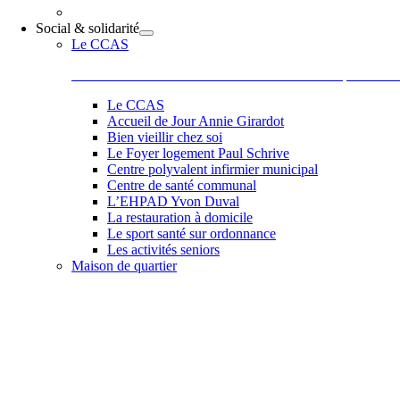
Social & solidarité
Le CCAS
Le Centre Communal d’Action Sociale situé 44 place de la
Le CCAS
Accueil de Jour Annie Girardot
Bien vieillir chez soi
Le Foyer logement Paul Schrive
Centre polyvalent infirmier municipal
Centre de santé communal
L’EHPAD Yvon Duval
La restauration à domicile
Le sport santé sur ordonnance
Les activités seniors
Maison de quartier
Belle et accueillante, la maison de quartier saura vous sédu
les activités comme des ateliers informatiques, les ateliers 
de Paul, Scrapbooking, langue des signes qu’elle vous pr
et la bonne humeur de son équipe et de ses adhérents.