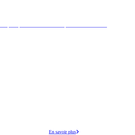
 République mène des actions de préventions et sociales
ire par
cuisine
opose
En savoir plus