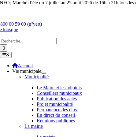
Skip
INFO] Marché d’été du 7 juillet au 25 août 2026 de 16h à 21h tous les m
to
content
 800 00 59 00 (n°vert)
e kiosque
Chercher
:
Toggle
Navigation
Accueil
Vie municipale
Municipalité
Le Maire et les adjoints
Conseillers municipaux
Publication des actes
Projet municipalité
Permanence des élus
En direct du conseil
Réunions publiques
La mairie