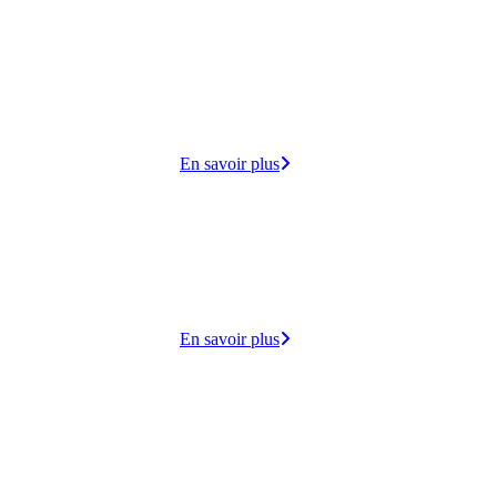
cueille
 lundi
ie,
En savoir plus
dico-
s
lisation
En savoir plus