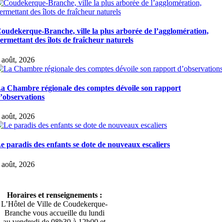
oudekerque-Branche, ville la plus arborée de l’agglomération,
ermettant des îlots de fraîcheur naturels
 août, 2026
a Chambre régionale des comptes dévoile son rapport
’observations
 août, 2026
e paradis des enfants se dote de nouveaux escaliers
 août, 2026
Horaires et renseignements :
L’Hôtel de Ville de Coudekerque-
Branche vous accueille du lundi
au vendredi de 08h30 à 12h00 et