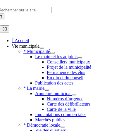
Skip
to
hercher
content
Toggle
Navigation
Accueil
Vie municipale
* Municipalité
Le maire et les adjoints
Conseillers municipaux
Projet de la municipalité
Permanence des élus
En direct du conseil
Publication des actes
* La mairie
Annuaire municipal
Numéros d’urgence
Carte des défibrillateurs
Carte de la ville
Implantations commerciales
Marchés publics
* Démocratie locale
Vie des quartiers