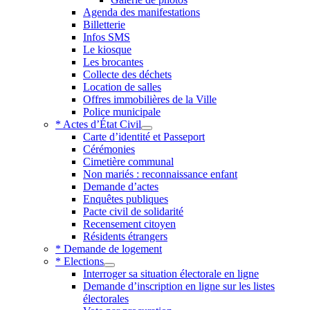
Agenda des manifestations
Billetterie
Infos SMS
Le kiosque
Les brocantes
Collecte des déchets
Location de salles
Offres immobilières de la Ville
Police municipale
* Actes d’État Civil
Carte d’identité et Passeport
Cérémonies
Cimetière communal
Non mariés : reconnaissance enfant
Demande d’actes
Enquêtes publiques
Pacte civil de solidarité
Recensement citoyen
Résidents étrangers
* Demande de logement
* Elections
Interroger sa situation électorale en ligne
Demande d’inscription en ligne sur les listes
électorales