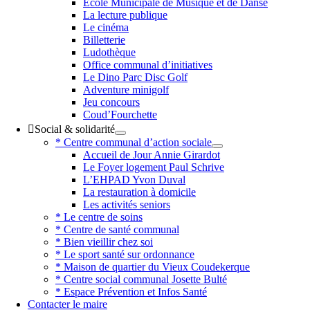
Ecole Municipale de Musique et de Danse
La lecture publique
Le cinéma
Billetterie
Ludothèque
Office communal d’initiatives
Le Dino Parc Disc Golf
Adventure minigolf
Jeu concours
Coud’Fourchette
Social & solidarité
* Centre communal d’action sociale
Accueil de Jour Annie Girardot
Le Foyer logement Paul Schrive
L’EHPAD Yvon Duval
La restauration à domicile
Les activités seniors
* Le centre de soins
* Centre de santé communal
* Bien vieillir chez soi
* Le sport santé sur ordonnance
* Maison de quartier du Vieux Coudekerque
* Centre social communal Josette Bulté
* Espace Prévention et Infos Santé
Contacter le maire