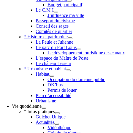
Budget participatif
Le C.M.J
J’influence ma ville
Passeport du civisme
Conseil des sages
Comités de quartier
* Histoire et patrimoine
La Peule et Julienne
Le parc du Fort Louis
Le développement touristique des canaux
L’espace du Maître de Poste
Le château Lesieur
* Urbanisme et habitat
Habitat
Occupation du domaine public
DK’bus
Permis de louer
Plan d’accessibilité
Urbanisme
Vie quotidienne
* Infos pratiques
Guichet Unique
Actualités
Vidéothèque
Galerie de photos