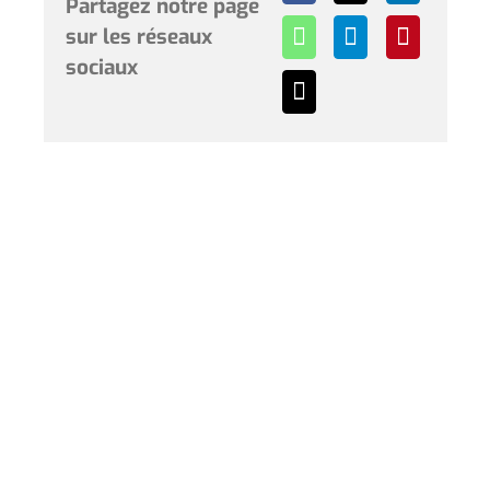
Partagez notre page
sur les réseaux
sociaux
Horaires et renseignements :
L’Hôtel de Ville de Coudekerque-Branche vous accueille
du lundi au vendredi de 08h30 à 12h00 et de 13h30 à
17h30 et le samedi de 09h00 à 12h00. * Sauf périodes
de vacances scolaires.