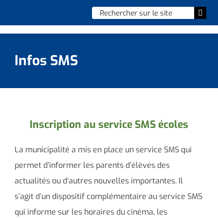
Skip
Chercher
Togg
to
:
Navi
content
Accueil
Infos SMS
Vie municipale
Vie quotidienne
Enfance, jeunesse & sports
Inscription au service SMS écoles
Culture et loisirs
La municipalité a mis en place un service SMS qui
permet d’informer les parents d’élèves des
Social & solidarité
actualités ou d’autres nouvelles importantes. Il
s’agit d’un dispositif complémentaire au service SMS
Contacter le maire
qui informe sur les horaires du cinéma, les