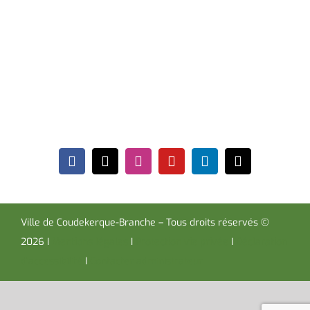
Hôtel de Ville
Place de la République CS30119
Coudekerque-Branche Cedex 59411
Tél : 03 28 29 25 25
Télécopie : 03 28 60 85 09
Ville de Coudekerque-Branche – Tous droits réservés ©
2026 I
Mentions légales
I
Protection vie privée
I
Déclaration
d’accessibilité
I
Contacter administrateur