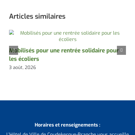
Articles similaires
Mobilisés pour une rentrée solidaire pour
D
les écoliers
l
3 août, 2026
3
Horaires et renseignements :
L’Hôtel de Ville de Coudekerque-Branche vous accueille