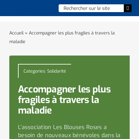
Skip
Chercher
Togg
to
:
Navi
content
Accueil
Accueil
»
Accompagner les plus fragiles à travers la
maladie
Vie municipale
Vie quotidienne
Categories:
Solidarité
Enfance, jeunesse & sports
Accompagner les plus
Culture et loisirs
fragiles à travers la
maladie
Social & solidarité
L’association Les Blouses Roses a
Contacter le maire
besoin de nouveaux bénévoles dans la