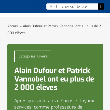
Skip
Chercher
Togg
to
:
Navi
content
Accueil
Accueil
»
Alain Dufour et Patrick Vannobel ont eu plus de 2
000 élèves
Vie municipale
Vie quotidienne
Categories:
Divers
Enfance, jeunesse & sports
Alain Dufour et Patrick
Culture et loisirs
Vannobel ont eu plus de
2 000 élèves
Social & solidarité
Après quarante ans de bons et loyaux
Contacter le maire
services, comme professeurs de