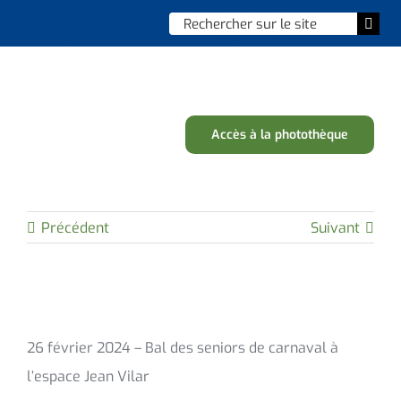
Skip
Chercher
Togg
to
:
Navi
content
Accueil
Vie municipale
Accès à la photothèque
Vie quotidienne
Enfance, jeunesse & sports
Précédent
Suivant
Culture et loisirs
Social & solidarité
26 février 2024 – Bal des seniors de carnaval à
Contacter le maire
l’espace Jean Vilar