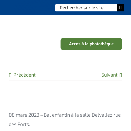
Skip
Chercher
Togg
to
:
Navi
content
Accueil
Vie municipale
Accès à la photothèque
Vie quotidienne
Enfance, jeunesse & sports
Précédent
Suivant
Culture et loisirs
Social & solidarité
08 mars 2023 – Bal enfantin à la salle Delvallez rue
Contacter le maire
des Forts.