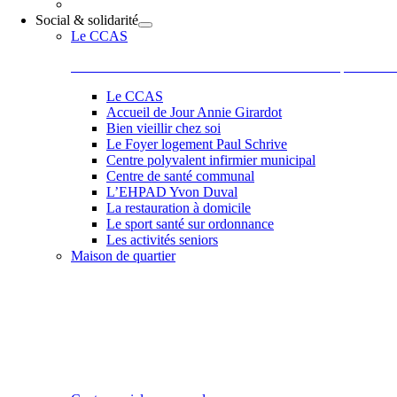
Social & solidarité
Le CCAS
Le Centre Communal d’Action Sociale situé 44 place de la
Le CCAS
Accueil de Jour Annie Girardot
Bien vieillir chez soi
Le Foyer logement Paul Schrive
Centre polyvalent infirmier municipal
Centre de santé communal
L’EHPAD Yvon Duval
La restauration à domicile
Le sport santé sur ordonnance
Les activités seniors
Maison de quartier
Belle et accueillante, la maison de quartier saura vous sédu
les activités comme des ateliers informatiques, les ateliers 
de Paul, Scrapbooking, langue des signes qu’elle vous pr
et la bonne humeur de son équipe et de ses adhérents.