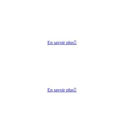
cueille
 lundi
ie,
En savoir plus
dico-
s
lisation
En savoir plus