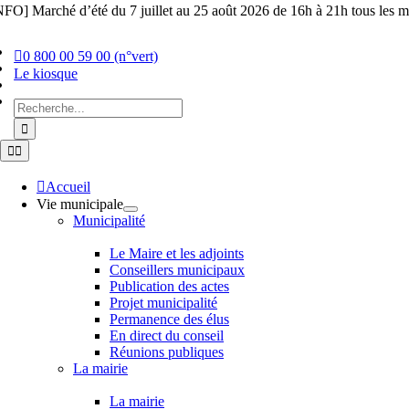
Skip
NFO] Marché d’été du 7 juillet au 25 août 2026 de 16h à 21h tous les ma
to
content
0 800 00 59 00 (n°vert)
Le kiosque
Chercher
:
Toggle
Navigation
Accueil
Vie municipale
Municipalité
Le Maire et les adjoints
Conseillers municipaux
Publication des actes
Projet municipalité
Permanence des élus
En direct du conseil
Réunions publiques
La mairie
La mairie