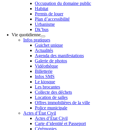
Occupation du domaine public
Habitat
Permis de louer
Plan d’accessibilité
Urbanisme
Dk’bus
Vie quotidienne
Infos pratiques
Guichet unique
Actualités
Agenda des manifestations
Galerie de photos
Vidéothèque
Billetterie
Infos SMS
Le kiosque
Les brocantes
Collecte des déchets
Location de salles
Offres immobilières de la ville
Police municipale
Actes d’État Civil
Actes d’État Civil
Carte d’identité et Passeport
Cérémonies