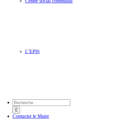
Centre social communal
Située dans le quartier du Petit Steendam, l’équipe vous ac
pour faire de nombreuses activités pour toute la famille du
au vendredi : ateliers informatiques, ateliers créatifs, broder
cuisine, karaoké, belote, accompagnement scolaire.
L’EPIS
Cet espace accueille toutes les associations à caractère mé
social qui y assurent des permanences, conférences, atelier
divers. Son objectif principal est l’information et la sensibi
du public sur les différents domaines de la santé en ville.
Chercher
:
Contacter le Maire