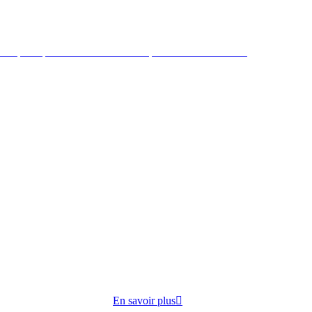
 République mène des actions de préventions et sociales
ire par
cuisine
opose
En savoir plus