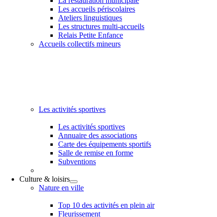
La restauration municipale
Les accueils périscolaires
Ateliers linguistiques
Les structures multi-accueils
Relais Petite Enfance
Accueils collectifs mineurs
Les activités sportives
Les activités sportives
Annuaire des associations
Carte des équipements sportifs
Salle de remise en forme
Subventions
Culture & loisirs
Nature en ville
Top 10 des activités en plein air
Fleurissement