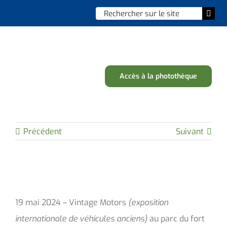
Skip
Chercher
Togg
to
:
Navi
content
Accueil
Vie municipale
Accès à la photothèque
Vie quotidienne
Enfance, jeunesse & sports
Précédent
Suivant
Culture et loisirs
Social & solidarité
19 mai 2024 – Vintage Motors
(exposition
Contacter le maire
internationale de véhicules anciens)
au parc du fort