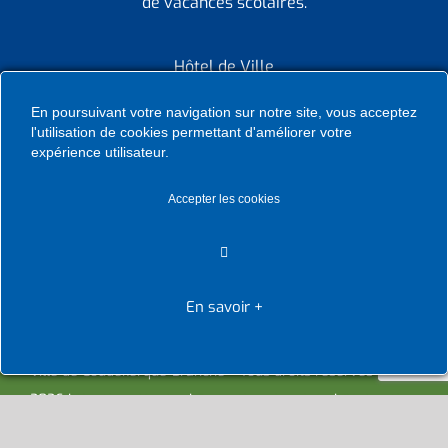
de vacances scolaires.
Hôtel de Ville
Place de la République CS30119
En poursuivant votre navigation sur notre site, vous acceptez
Coudekerque-Branche Cedex 59411
l'utilisation de cookies permettant d'améliorer votre
expérience utilisateur.
Tél : 03 28 29 25 25
Accepter les cookies
Télécopie : 03 28 60 85 09
En savoir +
Ville de Coudekerque-Branche – Tous droits réservés ©
2026 I
Mentions légales
I
Protection vie privée
I
Déclaration
d’accessibilité
I
Contacter administrateur