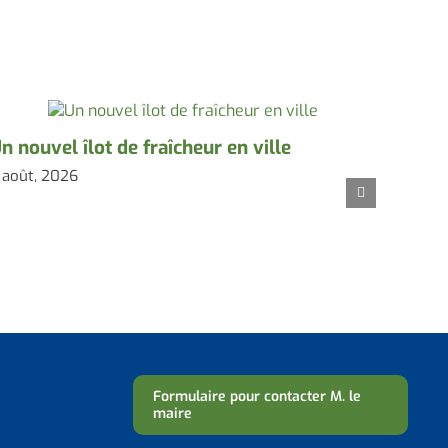
n nouvel îlot de fraîcheur en ville
 août, 2026
Coude
de l’
fraîc
3 août,
Formulaire pour contacter M. le
maire