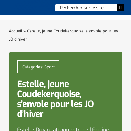
Skip
Chercher
Togg
to
:
Navi
content
Accueil
Accueil
»
Estelle, jeune Coudekerquoise, s’envole pour les
JO d’hiver
Vie municipale
Vie quotidienne
Categories:
Sport
Enfance, jeunesse & sports
Estelle, jeune
Culture et loisirs
Coudekerquoise,
s’envole pour les JO
Social & solidarité
d’hiver
Contacter le maire
Estelle Duvin, attaquante de l’Équipe