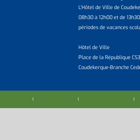
L’Hôtel de Ville de Coudek
08h30 à 12h00 et de 13h30
périodes de vacances scola
Hôtel de Ville
Place de la République CS
Coudekerque-Branche Ced
entions légales
I
Protection vie privée
I
Déclaration d’accessibilité
I
Co