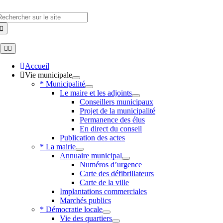
Skip
to
hercher
content
Toggle
Navigation
Accueil
Vie municipale
* Municipalité
Le maire et les adjoints
Conseillers municipaux
Projet de la municipalité
Permanence des élus
En direct du conseil
Publication des actes
* La mairie
Annuaire municipal
Numéros d’urgence
Carte des défibrillateurs
Carte de la ville
Implantations commerciales
Marchés publics
* Démocratie locale
Vie des quartiers