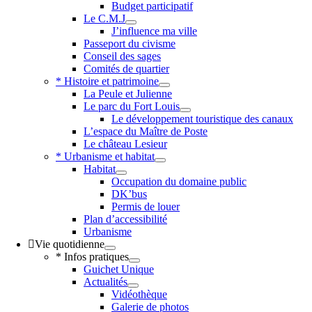
Budget participatif
Le C.M.J
J’influence ma ville
Passeport du civisme
Conseil des sages
Comités de quartier
* Histoire et patrimoine
La Peule et Julienne
Le parc du Fort Louis
Le développement touristique des canaux
L’espace du Maître de Poste
Le château Lesieur
* Urbanisme et habitat
Habitat
Occupation du domaine public
DK’bus
Permis de louer
Plan d’accessibilité
Urbanisme
Vie quotidienne
* Infos pratiques
Guichet Unique
Actualités
Vidéothèque
Galerie de photos