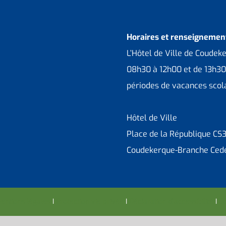
Horaires et renseignement
L’Hôtel de Ville de Coudek
08h30 à 12h00 et de 13h30
périodes de vacances scola
Hôtel de Ville
Place de la République CS
Coudekerque-Branche Ced
entions légales
I
Protection vie privée
I
Déclaration d’accessibilité
I
Co