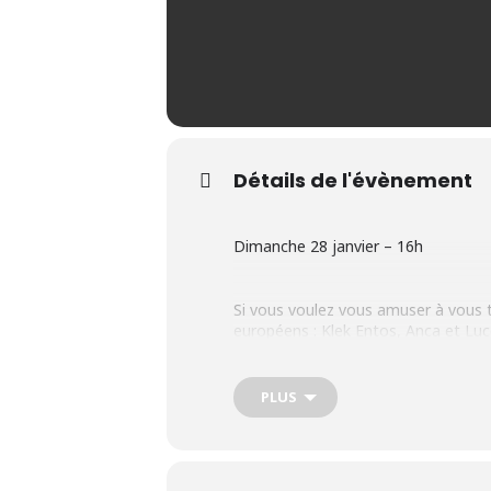
Détails de l'évènement
Dimanche 28 janvier – 16h
Si vous voulez vous amuser à vous t
européens : Klek Entos, Anca et Lucc
Manipulation et magie mentale, illu
PLUS
Entrée : Coudekerquois : 5 € – Extéri
Tarif réduit* si 2 ou 3 spectacles ac
Coudekerquois : 2 € – Extérieurs : 7,