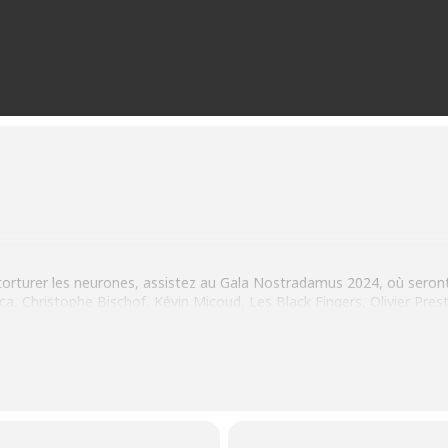
orturer les neurones, assistez au Gala Nostradamus 2024, où seront
a, Christophe Bischof, Kévin Micoud, Les Black Fingers, Olivier Prest
sion, hypnose, spiritisme, expériences paranormales… Préparez-vous à
eurs : 10 €
hetés :
5 €