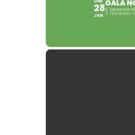
DIM
GALA N
28
Espace Jean Vi
16 h 00 min - 
JAN