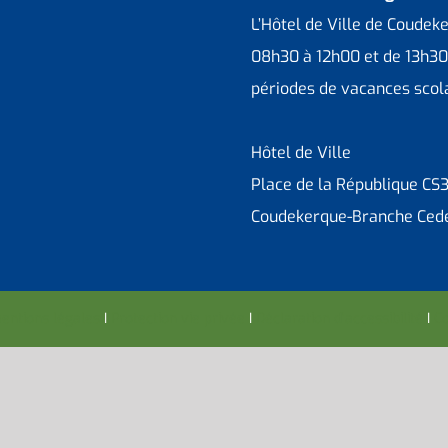
L’Hôtel de Ville de Coudek
08h30 à 12h00 et de 13h30
périodes de vacances scola
Hôtel de Ville
Place de la République CS
Coudekerque-Branche Ced
entions légales
I
Protection vie privée
I
Déclaration d’accessibilité
I
Co