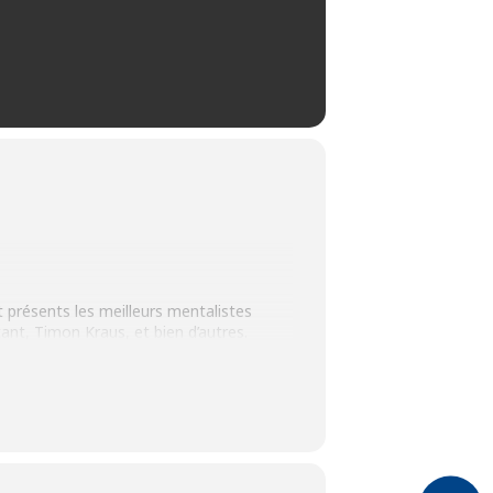
 présents les meilleurs mentalistes
ant, Timon Kraus, et bien d’autres.
 être ébahis !