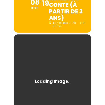
08
19
CONTE (À
OCT
PARTIR DE 3
ANS)
10 h 00 min - 17 h
(19)
00 min