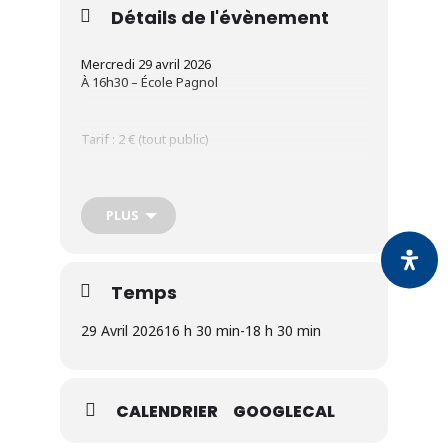
Détails de l'évènement
Mercredi 29 avril 2026
À 16h30 – École Pagnol
Tarif : 2 € (tout public)
L’intégralité des fonds récoltés sera reversée à
la SPA
PLUS
Organisée par La Patte du Cœur et animée par
Fabienne Blanchut
Temps
29 Avril 2026
16 h 30 min
-
18 h 30 min
Inscriptions :
sde@ville-coudekerque-
branche.fr
Renseignements : 03 28 29 25 25
CALENDRIER
GOOGLECAL