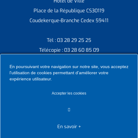
Hôtel de Ville
Place de la République CS30119
Coudekerque-Branche Cedex 59411
Tél : 03 28 29 25 25
Télécopie : 03 28 60 85 09
En poursuivant votre navigation sur notre site, vous acceptez
l'utilisation de cookies permettant d'améliorer votre
expérience utilisateur.
Accepter les cookies
Ville de Coudekerque-Branche – Tous droits réservés ©
2026 I
Mentions légales
I
Protection vie privée
I
Déclaration
d’accessibilité
I
Contacter administrateur
En savoir +