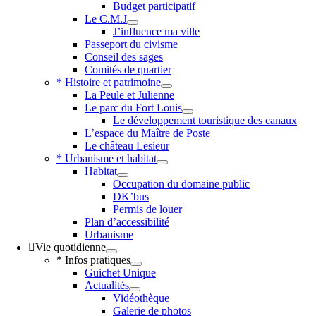
Budget participatif
Le C.M.J
J’influence ma ville
Passeport du civisme
Conseil des sages
Comités de quartier
* Histoire et patrimoine
La Peule et Julienne
Le parc du Fort Louis
Le développement touristique des canaux
L’espace du Maître de Poste
Le château Lesieur
* Urbanisme et habitat
Habitat
Occupation du domaine public
DK’bus
Permis de louer
Plan d’accessibilité
Urbanisme
Vie quotidienne
* Infos pratiques
Guichet Unique
Actualités
Vidéothèque
Galerie de photos