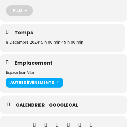
PLUS
Instauré en 2018, le loto de la solidarité est programmé le
dimanche 8 décembre 2024 à 15h à l’espace Jean Vilar.
Temps
8 Décembre 2024
15 h 00 min
-
19 h 00 min
Les élus ont acheté les lots personnellement (bons d’achat, télé
géante, vélo), si bien que l’ensemble des bénéfices de la
manifestation sera reversé à deux associations : Bien vieillir chez
soi
(pour le maintien à domicile des personnes âgées)
et SA CHAnce
Emplacement
(qui soutient le petit Sacha, un petit garçon de 6 ans polyhandicapé et
atteint de malvoyance).
Espace Jean Vilar
AUTRES ÉVÉNEMENTS
Venez tenter votre chance au loto de la solidarité des élus, vous
pourrez peut-être repartir avec de beaux lots, et dans tous les cas
en ayant fait une bonne action.
CALENDRIER
GOOGLECAL