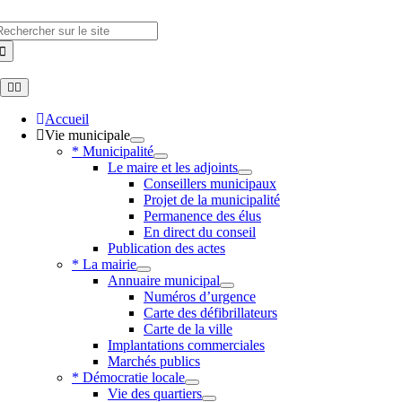
Skip
to
hercher
content
Toggle
Navigation
Accueil
Vie municipale
* Municipalité
Le maire et les adjoints
Conseillers municipaux
Projet de la municipalité
Permanence des élus
En direct du conseil
Publication des actes
* La mairie
Annuaire municipal
Numéros d’urgence
Carte des défibrillateurs
Carte de la ville
Implantations commerciales
Marchés publics
* Démocratie locale
Vie des quartiers