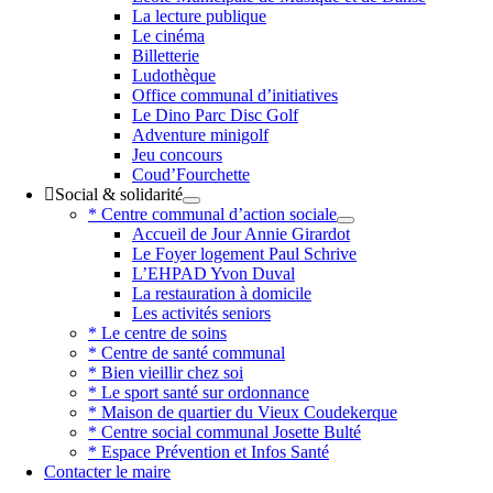
La lecture publique
Le cinéma
Billetterie
Ludothèque
Office communal d’initiatives
Le Dino Parc Disc Golf
Adventure minigolf
Jeu concours
Coud’Fourchette
Social & solidarité
* Centre communal d’action sociale
Accueil de Jour Annie Girardot
Le Foyer logement Paul Schrive
L’EHPAD Yvon Duval
La restauration à domicile
Les activités seniors
* Le centre de soins
* Centre de santé communal
* Bien vieillir chez soi
* Le sport santé sur ordonnance
* Maison de quartier du Vieux Coudekerque
* Centre social communal Josette Bulté
* Espace Prévention et Infos Santé
Contacter le maire