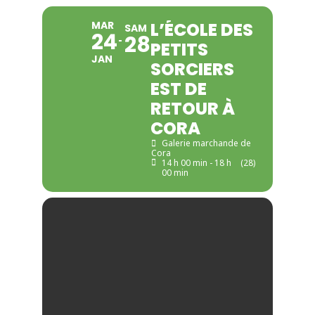
MAR
L’ÉCOLE DES
SAM
24
28
PETITS
JAN
SORCIERS
EST DE
RETOUR À
CORA
Galerie marchande de
Cora
14 h 00 min - 18 h
(28)
00 min