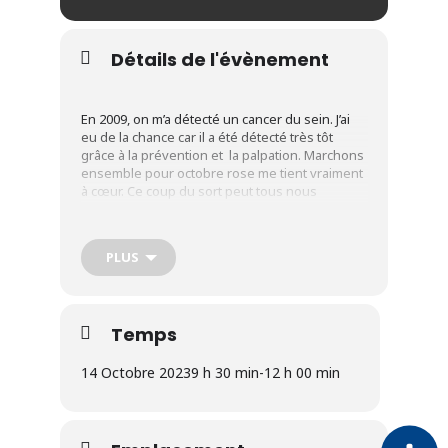
Détails de l'évènement
En 2009, on m’a détecté un cancer du sein. J’ai
eu de la chance car il a été détecté très tôt
grâce à la prévention et la palpation. Marchons
ensemble pour octobre rose me tient vraiment
à cœur. Ce coup du sort peut tous nous
atteindre. L’association en partenariat avec la
ville et l’association au delà du Cancer, organise
une marche dont les dons seront reversés à
PLUS
l’association Au Delà du Cancer Dunkerque.
Retrouvez-nous le samedi 14 octobre devant
Temps
l’hôtel de ville de Coudekerque-Branche.
14 Octobre 2023
9 h 30 min
-
12 h 00 min