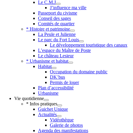
Le C.M.J
J’influence ma ville
Passeport du civisme
Conseil des sages
Comités de quartier
* Histoire et patrimoine
La Peule et Julienne
Le parc du Fort Louis
Le développement touristique des canaux
L’espace du Maître de Poste
Le château Lesieur
* Urbanisme et habitat
Habitat
Occupation du domaine public
DK’bus
Permis de louer
Plan d’accessibilité
Urbanisme
Vie quotidienne
* Infos pratiques
Guichet Unique
Actualités
Vidéothèque
Galerie de photos
Agenda des manifestations