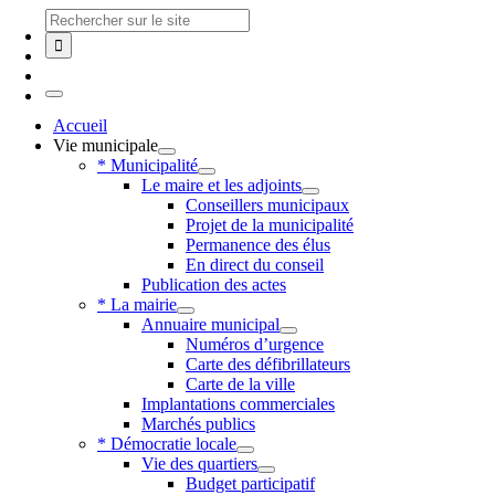
Skip
Chercher
to
:
content
Toggle
Navigation
Accueil
Vie municipale
* Municipalité
Le maire et les adjoints
Conseillers municipaux
Projet de la municipalité
Permanence des élus
En direct du conseil
Publication des actes
* La mairie
Annuaire municipal
Numéros d’urgence
Carte des défibrillateurs
Carte de la ville
Implantations commerciales
Marchés publics
* Démocratie locale
Vie des quartiers
Budget participatif