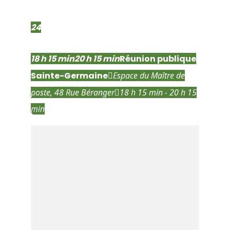
mar
24
jun
18 h 15 min
20 h 15 min
Réunion publique
Sainte-Germaine
Espace du Maître de
poste
, 48 Rue Béranger
18 h 15 min - 20 h 15
min