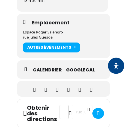
18 h 30 min
Emplacement
Espace Roger Salengro
rue Jules Guesde
AUTRES ÉVÉNEMENTS
CALENDRIER
GOOGLECAL
Obtenir
Address - SAINTE-GERMAINE : Perman
Destination Address - SAINTE
des
directions