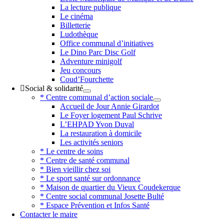
La lecture publique
Le cinéma
Billetterie
Ludothèque
Office communal d’initiatives
Le Dino Parc Disc Golf
Adventure minigolf
Jeu concours
Coud’Fourchette
Social & solidarité
* Centre communal d’action sociale
Accueil de Jour Annie Girardot
Le Foyer logement Paul Schrive
L’EHPAD Yvon Duval
La restauration à domicile
Les activités seniors
* Le centre de soins
* Centre de santé communal
* Bien vieillir chez soi
* Le sport santé sur ordonnance
* Maison de quartier du Vieux Coudekerque
* Centre social communal Josette Bulté
* Espace Prévention et Infos Santé
Contacter le maire