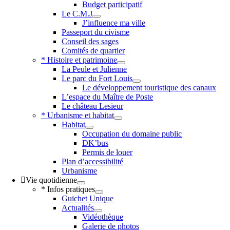
Budget participatif
Le C.M.J
J’influence ma ville
Passeport du civisme
Conseil des sages
Comités de quartier
* Histoire et patrimoine
La Peule et Julienne
Le parc du Fort Louis
Le développement touristique des canaux
L’espace du Maître de Poste
Le château Lesieur
* Urbanisme et habitat
Habitat
Occupation du domaine public
DK’bus
Permis de louer
Plan d’accessibilité
Urbanisme
Vie quotidienne
* Infos pratiques
Guichet Unique
Actualités
Vidéothèque
Galerie de photos