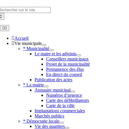
Skip
to
hercher
content
Toggle
Navigation
Accueil
Vie municipale
* Municipalité
Le maire et les adjoints
Conseillers municipaux
Projet de la municipalité
Permanence des élus
En direct du conseil
Publication des actes
* La mairie
Annuaire municipal
Numéros d’urgence
Carte des défibrillateurs
Carte de la ville
Implantations commerciales
Marchés publics
* Démocratie locale
Vie des quartiers