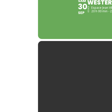
SAM
WESTER
30
Espace Jean Vi
20 h 00 min - 
SEP