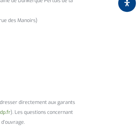
aine de Dunkerque Pertuis de la
 rue des Manoirs)
 adresser directement aux garants
dp.fr
). Les questions concernant
 d’ouvrage.