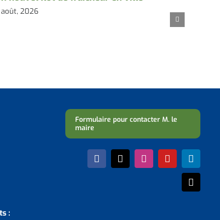
 août, 2026
Coude
de l’
fraîc
3 août,
Formulaire pour contacter M. le
maire
s :