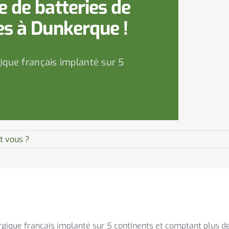
e de batteries de
es à Dunkerque !
ique français implanté sur 5
it vous ?
gique français implanté sur 5 continents et comptant plus de