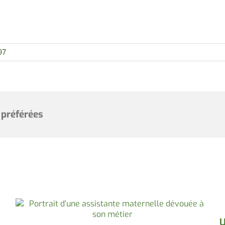
97
 préférées
U