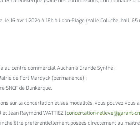
024 à 18h à Dunkerque (salle des Commissions, Communauté urb
, le 16 avril 2024 à 18h à Loon-Plage (salle Coluche, hall, 65
 à au centre commercial Auchan à Grande Synthe ;
Mairie de Fort Mardyck (permanence) ;
Gare SNCF de Dunkerque.
ions sur la concertation et ses modalités, vous pouvez vous
D et Jean Raymond WATTIEZ (
concertation-relieve@garant-cn
vanche être préférentiellement posées directement au maître