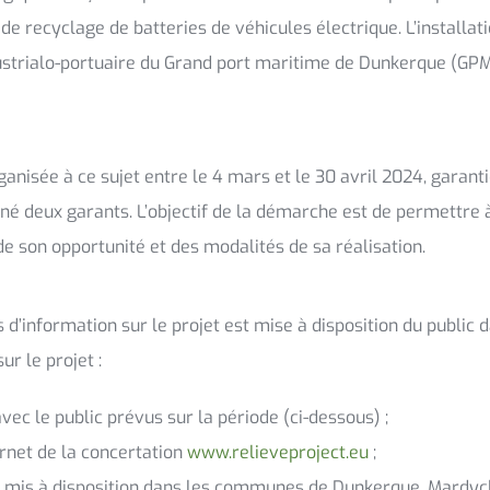
de recyclage de batteries de véhicules électrique. L’installat
ustrialo-portuaire du Grand port maritime de Dunkerque (GPM
anisée à ce sujet entre le 4 mars et le 30 avril 2024, garan
gné deux garants. L’objectif de la démarche est de permettre
 de son opportunité et des modalités de sa réalisation.
 d’information sur le projet est mise à disposition du public 
r le projet :
ec le public prévus sur la période (ci-dessous) ;
ernet de la concertation
www.relieveproject.eu
;
r mis à disposition dans les communes de Dunkerque, Mardyc