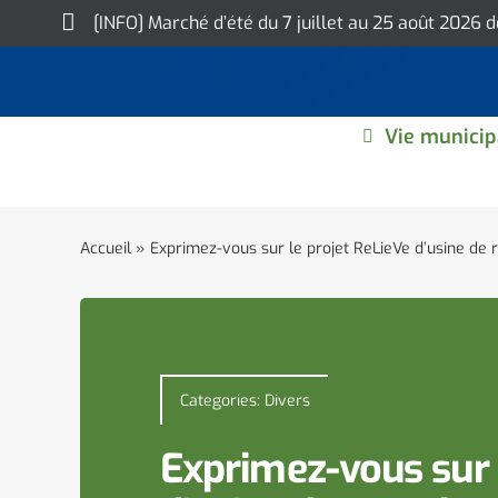
Skip
[INFO] Marché d’été du 7 juillet au 25 août 2026 
to
content
Vie municip
Accueil
»
Exprimez-vous sur le projet ReLieVe d’usine de 
Categories:
Divers
Exprimez-vous sur 