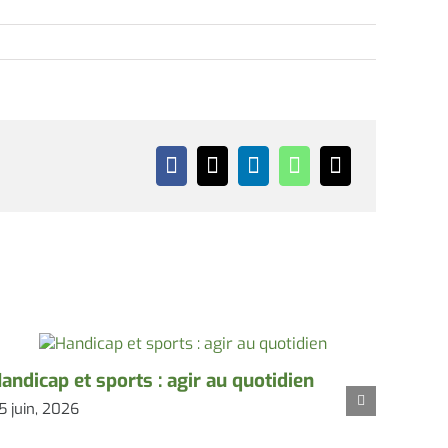
andicap et sports : agir au quotidien
Des s
5 juin, 2026
25 juin