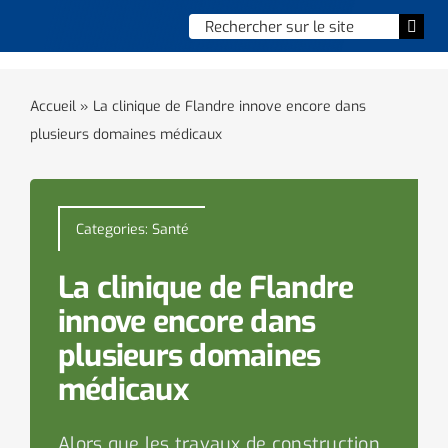
Skip
Chercher
Togg
to
:
Navi
content
Accueil
Accueil
»
La clinique de Flandre innove encore dans
plusieurs domaines médicaux
Vie municipale
Vie quotidienne
Categories:
Santé
Enfance, jeunesse & sports
La clinique de Flandre
Culture et loisirs
innove encore dans
plusieurs domaines
Social & solidarité
médicaux
Contacter le maire
Alors que les travaux de construction