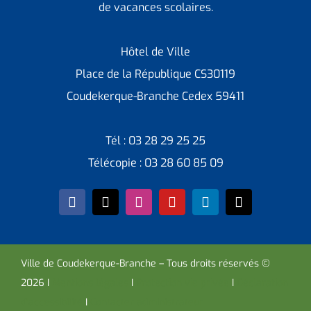
de vacances scolaires.
Hôtel de Ville
Place de la République CS30119
Coudekerque-Branche Cedex 59411
Tél : 03 28 29 25 25
Télécopie : 03 28 60 85 09
Ville de Coudekerque-Branche – Tous droits réservés ©
2026 I
Mentions légales
I
Protection vie privée
I
Déclaration
d’accessibilité
I
Contacter administrateur