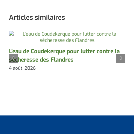
Articles similaires
L’eau de Coudekerque pour lutter contre la
P
sécheresse des Flandres
d
4 août, 2026
3