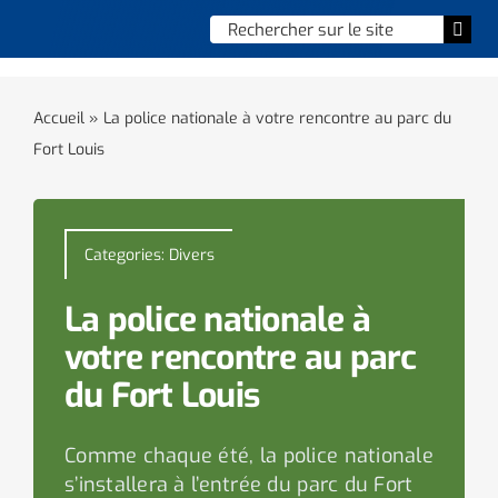
Skip
Chercher
Togg
to
:
Navi
content
Accueil
Accueil
»
La police nationale à votre rencontre au parc du
Fort Louis
Vie municipale
Vie quotidienne
Categories:
Divers
Enfance, jeunesse & sports
La police nationale à
Culture et loisirs
votre rencontre au parc
du Fort Louis
Social & solidarité
Comme chaque été, la police nationale
Contacter le maire
s’installera à l’entrée du parc du Fort